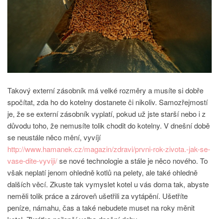
Takový externí zásobník má velké rozměry a musíte si dobře
spočítat, zda ho do kotelny dostanete či nikoliv. Samozřejmostí
je, že se externí zásobník vyplatí, pokud už jste starší nebo i z
důvodu toho, že nemusíte tolik chodit do kotelny. V dnešní době
se neustále něco mění, vyvíjí
http://www.hamanek.cz/magazin/zdravi/prvni-rok-zivota.-jak-se-
vase-dite-vyviji/
se nové technologie a stále je něco nového. To
však neplatí jenom ohledně kotlů na pelety, ale také ohledně
dalších věcí. Zkuste tak vymyslet kotel u vás doma tak, abyste
neměli tolik práce a zároveň ušetřili za vytápění. Ušetříte
peníze, námahu, čas a také nebudete muset na roky měnit