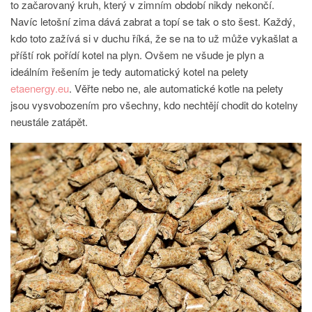
to začarovaný kruh, který v zimním období nikdy nekončí.
Navíc letošní zima dává zabrat a topí se tak o sto šest. Každý,
kdo toto zažívá si v duchu říká, že se na to už může vykašlat a
příští rok pořídí kotel na plyn. Ovšem ne všude je plyn a
ideálním řešením je tedy automatický kotel na pelety
etaenergy.eu
. Věřte nebo ne, ale automatické kotle na pelety
jsou vysvobozením pro všechny, kdo nechtějí chodit do kotelny
neustále zatápět.