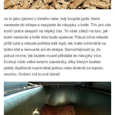
Je to jako zjevení z čistého nebe, kdy koupíte pytle, které
nanesete do sklepa a nasypete do násypky u kotle. Tím pro vás
končí práce alespoň na nějaký čas. To však záleží na tom, jak
kotel nastavíte a kolik toho bude spalovat. Pokud zima nebude
příliš tuhá a nebude potřeba tolik topit, tak máte minimálně na
týden klid a nemusíte ani do sklepa. Samozřejmostí je, že
pokud mrzne, tak budete muset přikládat do násypky více.
Existují však velké externí zásobníky, díky kterým budete
pelety doplňovat maximálně jednou nebo dvakrát za topnou
sezónu. Ovšem má to své úskalí.