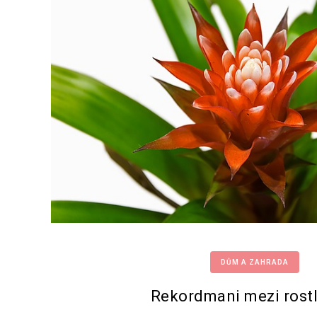
DŮM A ZAHRADA
Rekordmani mezi rost