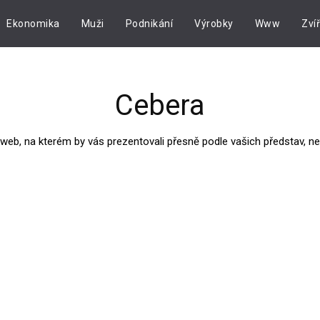
Ekonomika
Muži
Podnikání
Výrobky
Www
Zví
Cebera
b, na kterém by vás prezentovali přesně podle vašich představ, neház