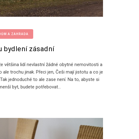
DŮM A ZAHRADA
u bydlení zásadní
e většina lidí nevlastní žádné obytné nemovitosti a
ale trochu jinak. Přeci jen, Češi mají jistotu a co je
í? Tak jednoduché to ale zase není. Na to, abyste si
 menší byt, budete potřebovat…