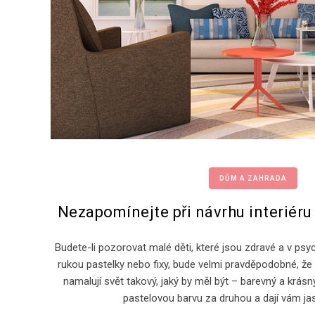
DŮM A ZAHRADA
Nezapomínejte při návrhu interiéru
Budete-li pozorovat malé děti, které jsou zdravé a v psyc
rukou pastelky nebo fixy, bude velmi pravděpodobné, že 
namalují svět takový, jaký by měl být – barevný a krásn
pastelovou barvu za druhou a dají vám ja