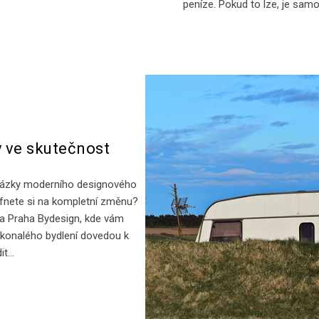
peníze. Pokud to lze, je sam
y ve skutečnost
u ukázky moderního designového
ufnete si na kompletní změnu?
ta Praha Bydesign, kde vám
okonalého bydlení dovedou k
dit…