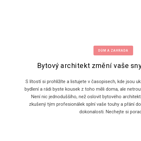
DŮM A ZAHRADA
Bytový architekt změní vaše sn
S lítostí si prohlížíte a listujete v časopisech, kde jso
bydlení a rádi byste kousek z toho měli doma, ale netro
Není nic jednoduššího, než oslovit bytového architek
zkušený tým profesionálek splní vaše touhy a přání d
dokonalosti. Nechejte si pora