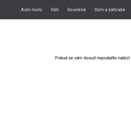
Auto moto
Děti
Dovolená
Dům a zahrada
Pokud se vám dosud nepodařilo nalézt we