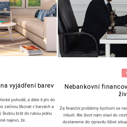
 na vyjádření barev
Nebankovní financov
živ
hické pohodě, a dáte-li jim do
si začnou libovat v barvách a
Za finanční problémy bychom se nemě
ý. Budou brát do rukou jednu
mluvit. Ale život nám staví do ces
sně najevo, že…
dostaneme do opravdu tíživé situa