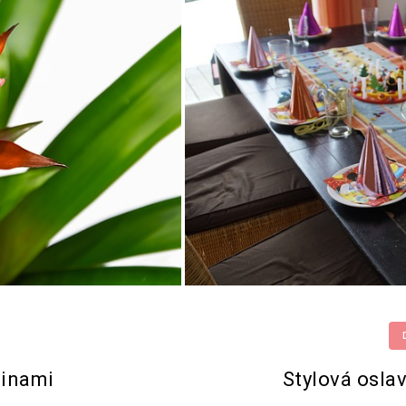
linami
Stylová osla