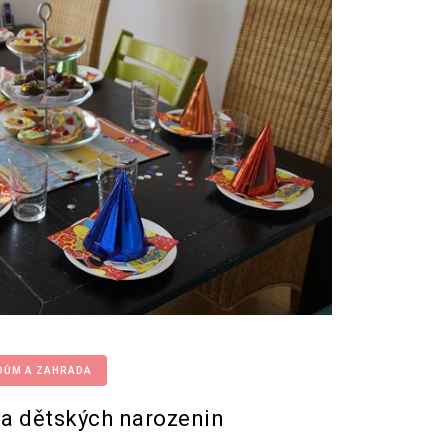
DŮM A ZAHRADA
va dětských narozenin