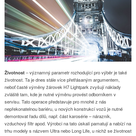
Životnost
– významný parametr rozhodující pro výběr je také
životnost. Ta je dnes stále více přetřásaným argumentem,
neboť časté výměny žárovek H7
Lightpark
zvyšují náklady
zvláště tam, kde je nutné výměnu provést odborníkem v
servisu. Tato operace představuje pro mnohé z nás
nepřekonatelnou bariéru, u nových konstrukcí vozů je nutné
demontovat řadu dílů, např. část karosérie – nárazník,
vzduchový filtr apod. Výrobci na tato úskalí pamatují a nabízí na
trhu modely s názvem Ultra nebo Long Life, u nichž se životnost