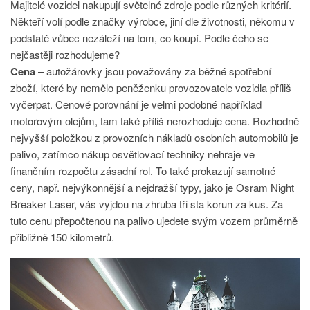
Majitelé vozidel nakupují světelné zdroje podle různých kritérií.
Někteří volí podle značky výrobce, jiní dle životnosti, někomu v
podstatě vůbec nezáleží na tom, co koupí. Podle čeho se
nejčastěji rozhodujeme?
Cena
– autožárovky jsou považovány za běžné spotřební
zboží, které by nemělo peněženku provozovatele vozidla příliš
vyčerpat. Cenové porovnání je velmi podobné například
motorovým olejům, tam také příliš nerozhoduje cena. Rozhodně
nejvyšší položkou z provozních nákladů osobních automobilů je
palivo, zatímco nákup osvětlovací techniky nehraje ve
finančním rozpočtu zásadní rol. To také prokazují samotné
ceny, např. nejvýkonnější a nejdražší typy, jako je Osram Night
Breaker Laser, vás vyjdou na zhruba tři sta korun za kus. Za
tuto cenu přepočtenou na palivo ujedete svým vozem průměrně
přibližně 150 kilometrů.