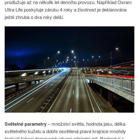
prodlužuje až na několik let denního provozu. Například Osram
Ultra Life poskytuje záruku 4 roky a životnost je deklarována
ještě zhruba o dva roky delší.
Světelné parametry
– množství světla, hodnota jasu, délka
světelného kuželu a dobře osvětlená pravá krajnice mnohdy
hrají při řešení dopravních situací základní roli. Rozhodují o