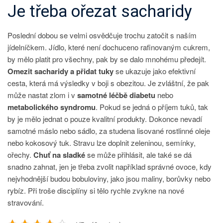
Je třeba ořezat sacharidy
Poslední dobou se velmi osvědčuje trochu zatočit s naším
jídelníčkem. Jídlo, které není dochuceno rafinovaným cukrem,
by mělo platit pro všechny, pak by se dalo mnohému předejít.
Omezit sacharidy a přidat tuky
se ukazuje jako efektivní
cesta, která má výsledky v boji s obezitou. Je zvláštní, že pak
může nastat zlom i v
samotné léčbě diabetu
nebo
metabolického syndromu
. Pokud se jedná o příjem tuků, tak
by je mělo jednat o pouze kvalitní produkty. Dokonce nevadí
samotné máslo nebo sádlo, za studena lisované rostlinné oleje
nebo kokosový tuk. Stravu lze doplnit zeleninou, semínky,
ořechy.
Chuť na sladké
se může přihlásit, ale také se dá
snadno zahnat, jen je třeba zvolit například správné ovoce, kdy
nejvhodnější budou bobuloviny, jako jsou maliny, borůvky nebo
rybíz. Při troše disciplíny si tělo rychle zvykne na nové
stravování.