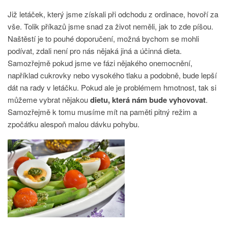
Již letáček, který jsme získali při odchodu z ordinace, hovoří za
vše. Tolik příkazů jsme snad za život neměli, jak to zde píšou.
Naštěstí je to pouhé doporučení, možná bychom se mohli
podívat, zdali není pro nás nějaká jiná a
účinná dieta
.
Samozřejmě pokud jsme ve fázi nějakého onemocnění,
například cukrovky nebo vysokého tlaku a podobně, bude lepší
dát na rady v letáčku. Pokud ale je problémem hmotnost, tak si
můžeme vybrat nějakou
dietu, která nám bude vyhovovat
.
Samozřejmě k tomu musíme mít na paměti pitný režim a
zpočátku alespoň malou dávku pohybu.