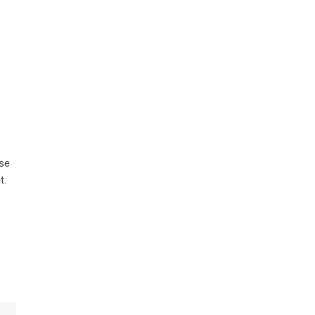
 se
t.