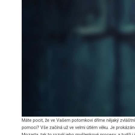
Máte pocit, že ve Vašem potomkovi dříme nějaký zvláštní 
pomoci? Vše začíná už ve velmi útlém věku. Je prokázáno,
Mozarta, tak to rozvíjí jeho myšlenkové procesy, a tudíž 