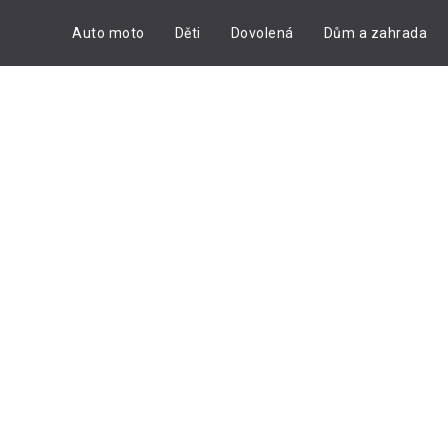
Auto moto
Děti
Dovolená
Dům a zahrada