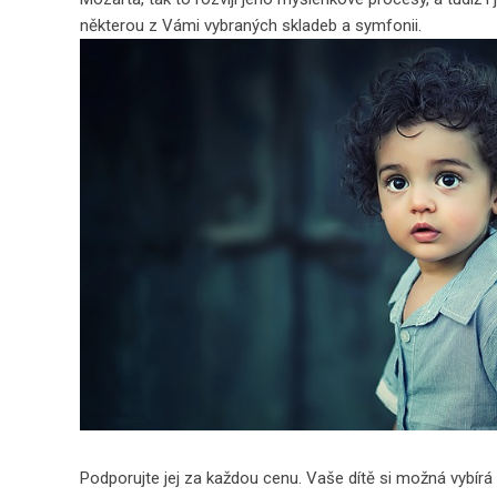
některou z Vámi vybraných skladeb a symfonii.
Podporujte jej za každou cenu. Vaše dítě si možná vybír