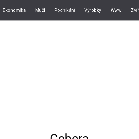
Ekonomika
Muži
Podnikání
Výrobky
Www
Zví
Cebera