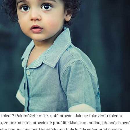
talent? Pak můžete mít zajisté pravdu. Jak ale takovému talentu
 že pokud dítěti pravidelně pouštíte klasickou hudbu, přesněji hlavn
i jeho budoucí nadání. Pouštějte mu tedy každý večer před spaním