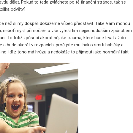
avdu dělat. Pokud to teda zvládnete po té finanční stránce, tak se
olika odvětví.
ce než si my dospělí dokážeme vůbec představit. Také Vám mohou
, neboť myslí přímočaře a vše vyřeší tím nejjednodušším způsobem.
ní. To totiž způsobí akorát nějaké trauma, které bude trvat až do
e a bude akorát v rozpacích, proč jste mu lhali o smrti babičky a
no lidí z toho má hrůzu a nedokáže to přijmout jako normální fakt