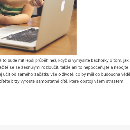
itě to bude mít lepší průběh než, když si vymyslíte báchorky o tom, jak
ežité se se zesnulými rozloučit, takže ani to nepodceňujte a nebojte
jej učit od samého začátku vše o životě, co by měl do budoucna vědě
ítěte brzy vyroste samostatné dítě, které obstojí všem strastem