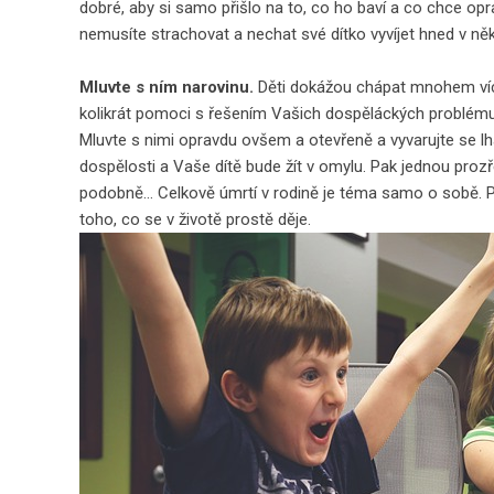
dobré, aby si samo přišlo na to, co ho baví a co chce opr
nemusíte strachovat a nechat své dítko vyvíjet hned v něk
Mluvte s ním narovinu.
Děti dokážou chápat mnohem ví
kolikrát pomoci s řešením Vašich dospěláckých problému
Mluvte s nimi opravdu ovšem a otevřeně a vyvarujte se lha
dospělosti a Vaše dítě bude žít v omylu. Pak jednou prozř
podobně… Celkově úmrtí v rodině je téma samo o sobě. Pl
toho, co se v životě prostě děje.